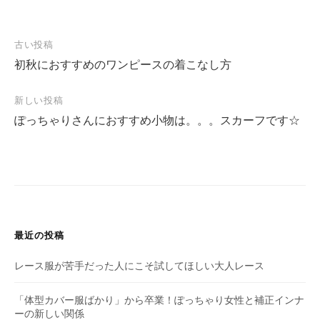
古い投稿
初秋におすすめのワンピースの着こなし方
投
稿
新しい投稿
ナ
ぽっちゃりさんにおすすめ小物は。。。スカーフです☆
ビ
ゲ
ー
シ
ョ
最近の投稿
ン
レース服が苦手だった人にこそ試してほしい大人レース
「体型カバー服ばかり」から卒業！ぽっちゃり女性と補正インナ
ーの新しい関係