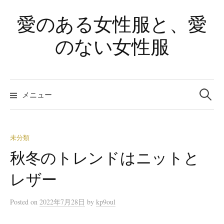
コ
愛のある女性服と、愛
ン
テ
のない女性服
ン
ツ
へ
検
ス
索
メニュー
:
キ
ッ
プ
未分類
秋冬のトレンドはニットと
レザー
Posted
on
2022年7月28日
by
kp9oul