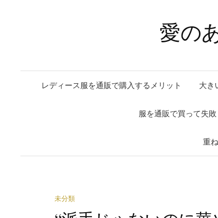
コ
ン
愛の
テ
ン
ツ
へ
レディース服を通販で購入するメリット
大き
ス
キ
服を通販で買って失敗
ッ
プ
重
未分類