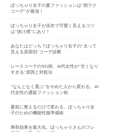
ぽっちゃり女子の夏ファッションは“朝ラク
コーデ”が最強！
ぽっちゃり女子が浴衣で可愛く見えるコツ
は“抜け感”にあり！
あなたはどっち？ぽっちゃり女子の“太って
見える原因別”コーデ診断
レースコーデのNG例。40代女性が“甘くなり
すぎる”原因と対処法
“なんとなく選ぶ”をやめた人から変わる。40
代女性の通販ファッション術
夏前に整えるだけで変わる。ぽっちゃり女
子のための機能性服準備術
脚長効果を最大化。ぽっちゃりさんのフレ