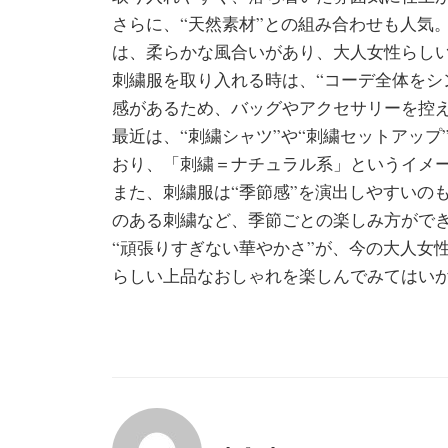
さらに、“天然素材”との組み合わせも人気
は、柔らかな風合いがあり、大人女性らし
刺繍服を取り入れる時は、“コーデ全体をシ
感があるため、バッグやアクセサリーを控
最近は、“刺繍シャツ”や“刺繍セットアッ
おり、「刺繍＝ナチュラル系」というイメ
また、刺繍服は“季節感”を演出しやすいの
のある刺繍など、季節ごとの楽しみ方がで
“頑張りすぎない華やかさ”が、今の大人女
らしい上品なおしゃれを楽しんでみてはい