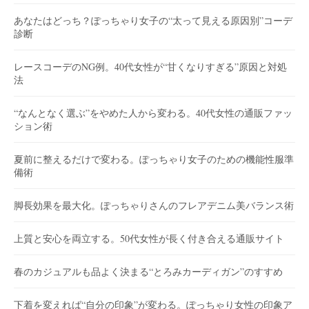
あなたはどっち？ぽっちゃり女子の“太って見える原因別”コーデ
診断
レースコーデのNG例。40代女性が“甘くなりすぎる”原因と対処
法
“なんとなく選ぶ”をやめた人から変わる。40代女性の通販ファッ
ション術
夏前に整えるだけで変わる。ぽっちゃり女子のための機能性服準
備術
脚長効果を最大化。ぽっちゃりさんのフレアデニム美バランス術
上質と安心を両立する。50代女性が長く付き合える通販サイト
春のカジュアルも品よく決まる“とろみカーディガン”のすすめ
下着を変えれば“自分の印象”が変わる。ぽっちゃり女性の印象ア