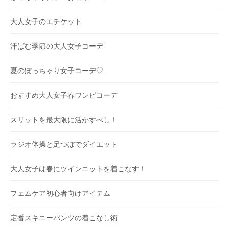
大人女子のエチケット
汗ばむ季節の大人女子コーデ
夏のぽっちゃり女子コーデ♡
おすすめ大人女子春ワンピコーデ
スリットを最大限に活かすべし！
ラジオ体操と足つぼでダイエット
大人女子は春にツインニットを着こなす！
フェムケア初心者向けアイテム
定番スキニーパンツの着こなし術