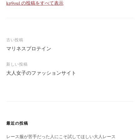
kp9oul の投稿をすべて表示
古い投稿
マリネスプロテイン
投
稿
新しい投稿
ナ
大人女子のファッションサイト
ビ
ゲ
ー
シ
ョ
最近の投稿
ン
レース服が苦手だった人にこそ試してほしい大人レース