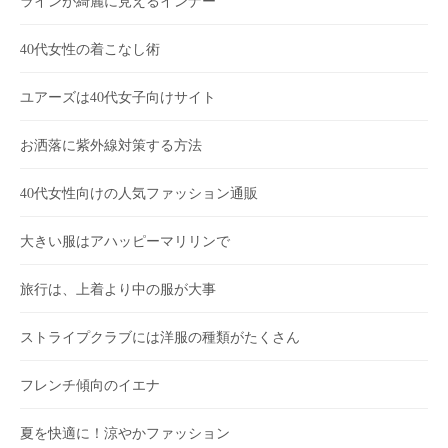
ラインが綺麗に見えるインナー
40代女性の着こなし術
ユアーズは40代女子向けサイト
お洒落に紫外線対策する方法
40代女性向けの人気ファッション通販
大きい服はアハッピーマリリンで
旅行は、上着より中の服が大事
ストライプクラブには洋服の種類がたくさん
フレンチ傾向のイエナ
夏を快適に！涼やかファッション