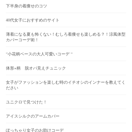
下半身の着痩せのコツ
40代女子におすすめのサイト
薄着になる夏も怖くない！むしろ着痩せも楽しめる？！涼風体型
カバーコーデ術！
“小花柄ベースの大人可愛いコーデ “
体形×柄 脱オバ見えチュニック
女子がファッションを楽しむ時のイチオシのインナーを教えてく
ださい
ユニクロで見つけた！
アイスシルクのアームカバー
ぽっちゃり女子のお助けコーデ