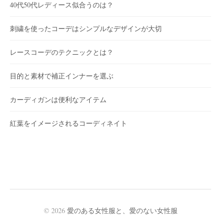
40代50代レディース似合うのは？
刺繍を使ったコーデはシンプルなデザインが大切
レースコーデのテクニックとは？
目的と素材で補正インナーを選ぶ
カーディガンは便利なアイテム
紅葉をイメージされるコーディネイト
© 2026
愛のある女性服と、愛のない女性服