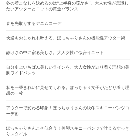
冬の着こなしを決めるのは“上半身の暖かさ”。大人女性が意識し
たいアウターとニットの黄金バランス
春を先取りするデニムコーデ
快適もおしゃれも叶える。ぽっちゃりさんの機能性アウター術
静けさの中に宿る美しさ。大人女性に似合うニット
自分史上いちばん美しいラインを。大人女性が辿り着く理想の美
脚ワイドパンツ
私を一番きれいに見せてくれる。ぽっちゃり女子がたどり着く理
想の一枚
アウターで変わる印象！ぽっちゃりさんの秋冬スキニーパンツコ
ーデ術
ぽっちゃりさんこそ似合う！美脚スキニーパンツで叶えるすっき
りスタイル