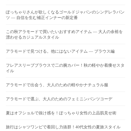
ぽっちゃりさんが欲しくなるゴールドジャパンのシンデレラパン
ツ ― 自信を生む補正インナーの新定番
この秋アラモードで買いたいおすすめアイテム ― 大人の余裕を
漂わせるカジュアルスタイル
アラモードで見つける。他にはないアイテム ― ブラウス編
フレアスリーブブラウスで二の腕カバー！秋の軽やか着痩せスタ
イル
アラモードで出会う、大人のための軽やかナチュラル服
アラモードで選ぶ、大人のためのフェミニンパンツコーデ
夏はオフショルで抜け感を！ぽっちゃり女性の上品肌見せ術
旅行はシャツワンピで着回し力抜群！40代女性の夏旅スタイル