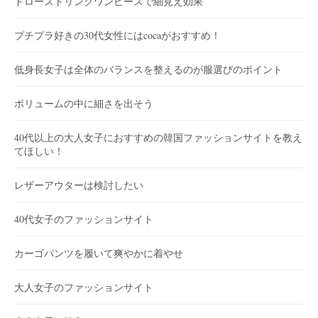
ドローストリングワンピースで細見え効果
プチプラ好きの30代女性にはcocaがおすすめ！
低身長女子は全体のバランスを整えるのが服選びのポイント
ボリュームの中に細さを出そう
40代以上の大人女子におすすめの韓国ファッションサイトを教え
てほしい！
レザーアウターは検討したい
40代女子のファッションサイト
カーゴパンツを履いて爽やかに着やせ
大人女子のファッションサイト