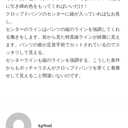
に引き締め色をもってくればいいだけ！
クロップドパンツのセンターに線が入っていればなお良
し。
センターのラインはパンツの縦のラインを強調してくれ
る働きをします。前から見た時直線ラインが綺麗に見え
ます。パンツの裾が足首手前でカットされているのでス
ッキリして見える。
センターラインも縦のラインを強調する、こうした条件
からもポッチャリさんがクロップドパンツを穿くと着痩
せして見えること間違いないのです。
kp9oul