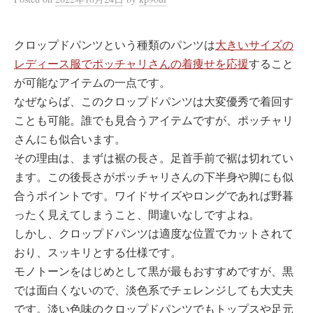
クロップドパンツという種類のパンツは
大きいサイズの
レディース服でポッチャリさんの着痩せを応援
すること
が可能なアイテムの一点です。
なぜならば、このクロップドパンツは大変優秀で着回す
ことも可能。誰でも見合うアイテムですが、ポッチャリ
さんにも似合います。
その理由は、まずは裾の長さ。足首手前で裾は切れてい
ます。この後長さがポッチャリさんの下半身や脚にも似
合うポイントです。ワイドサイズやロングであれば野暮
ったく見えてしまうこと、間違いなしですよね。
しかし、クロップドパンツは適度な位置でカットされて
おり、スッキリとする仕様です。
モノトーンをはじめとして黒が最もおすすめですが、黒
では面白くないので、淡色系でチェレンジしても大丈夫
です。淡い色味のクロップドパンツでもトップスや足元