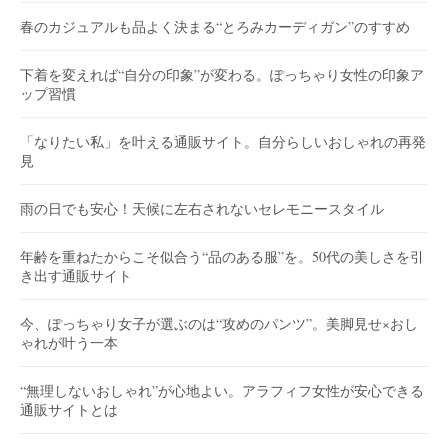
春のカジュアルも品よく決まる“とろみカーディガン”のすすめ
下着を変えれば“自分の印象”が変わる。ぽっちゃり女性の印象ア
ップ習慣
「なりたい私」を叶える通販サイト。自分らしいおしゃれの再発
見
雨の日でも安心！天候に左右されないセレモニースタイル
年齢を重ねたからこそ似合う“品のある服”を。50代の美しさを引
き出す通販サイト
今、ぽっちゃり女子が選ぶのは“攻めのパンツ”。美脚見せ×おし
ゃれが叶う一本
“無理しないおしゃれ”が心地よい。アラフィフ女性が安心できる
通販サイトとは