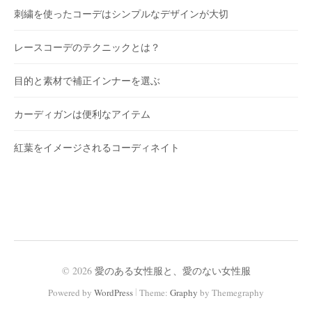
刺繍を使ったコーデはシンプルなデザインが大切
レースコーデのテクニックとは？
目的と素材で補正インナーを選ぶ
カーディガンは便利なアイテム
紅葉をイメージされるコーディネイト
© 2026
愛のある女性服と、愛のない女性服
|
Powered by
WordPress
Theme:
Graphy
by Themegraphy